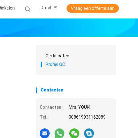
Dutch
Winkelen
Vraag een offerte aan
Certificaten
Profiel QC
Contacten
Contacten:
Mrs. YOUKI
Tel.:
008619931162089