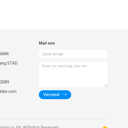
Mail ons
ANAN
uang STAD
2089
nbike.com
Verzend
ogy co.,ltd. All Rights Reserved.