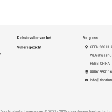
De huidvuller van het
Volg ons
GEEN 260 HU
Vullersgezicht
e
WEGshijiazh
HEBEI CHINA
00861993116
info@tiantia
Zure Huidvuller Leverancier. © 2021 - 2025 shijiazhuang tiantian technol