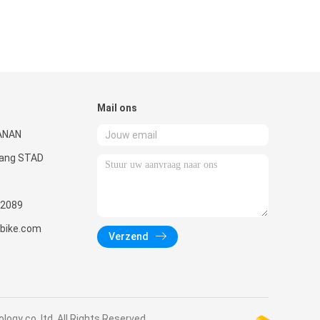
Mail ons
ANAN
uang STAD
2089
nbike.com
Verzend
ogy co.,ltd. All Rights Reserved.