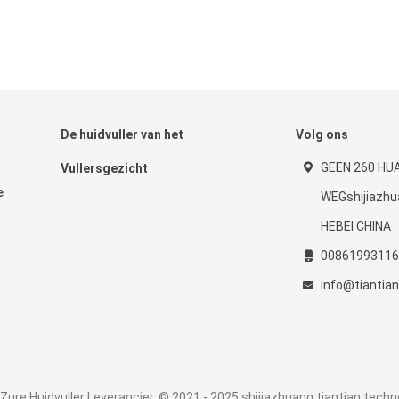
De huidvuller van het
Volg ons
GEEN 260 HU
Vullersgezicht
e
WEGshijiazh
HEBEI CHINA
00861993116
info@tiantia
Zure Huidvuller Leverancier. © 2021 - 2025 shijiazhuang tiantian technol