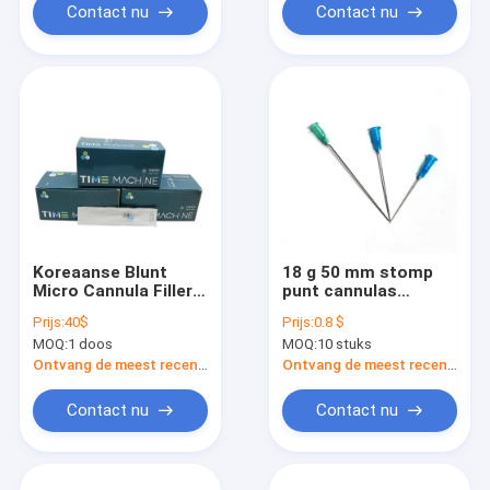
Contact nu
Contact nu
Koreaanse Blunt
18 g 50 mm stomp
Micro Cannula Filler
punt cannulas
voor injecteerbaar
wegwerp cannula 22
Prijs:
40$
Prijs:
0.8 $
hyaluronzuur 18G
gauge fijne micro
MOQ:
1 doos
MOQ:
10 stuks
100mm
cannula
Ontvang de meest recente Prijs
Ontvang de meest recente Prijs
Contact nu
Contact nu