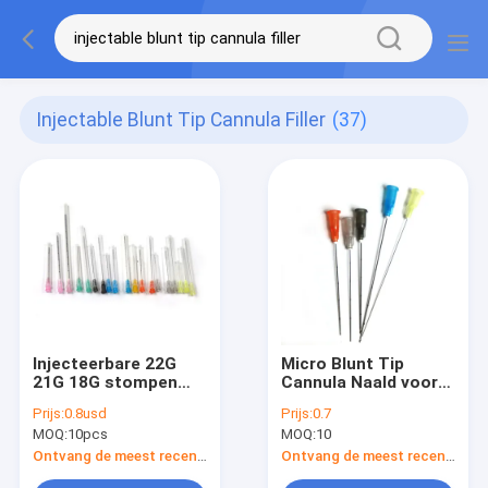
Injectable Blunt Tip Cannula Filler
(37)
Injecteerbare 22G
Micro Blunt Tip
21G 18G stompen
Cannula Naald voor
Uiteindecannula
Ha Dermale vulmiddel
Prijs:
0.8usd
Prijs:
0.7
Vuller 0.05kg af
injectie Blunt Tip
MOQ:
10pcs
MOQ:
10
Cannula Naalden
Ontvang de meest recente Prijs
Ontvang de meest recente Prijs