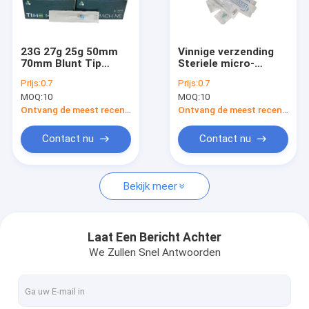
Fabrieksreis
Kwaliteitscontrole
23G 27g 25g 50mm
Vinnige verzending
70mm Blunt Tip
Steriele micro-
Contacteer ons
Naald Microcannula
cannula 25g 50mm
Prijs:
0.7
Prijs:
0.7
Dermale vulmiddel
70mm Stomp punt
MOQ:
10
MOQ:
10
Cannula Naaldmeter
Micro-cannula naald
Nieuws
voor hyaluronzuur
Ontvang de meest recente Prijs
Ontvang de meest recente Prijs
fillers
Verzoek om een Citaat
Contact nu
Contact nu
Shopping Online
Bekijk meer
Hyaluronic Zure Huidvuller
Laat Een Bericht Achter
We Zullen Snel Antwoorden
hyaluronic zure rimpelvullers
Hyaluronic Zure Injectievuller