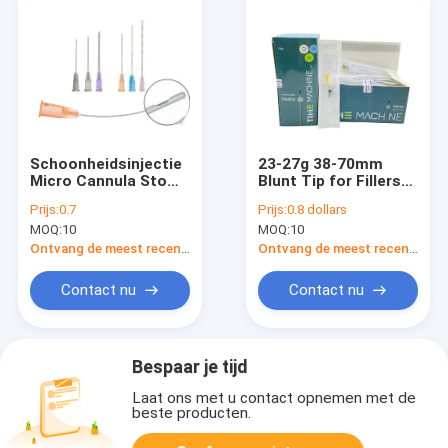
Schoonheidsinjectie
23-27g 38-70mm
Micro Cannula Stomp
Blunt Tip for Fillers
punt naald 14g 15g
Micro Cannula
Prijs:
0.7
Prijs:
0.8 dollars
16g 18g 22g 38mm
MOQ:
10
MOQ:
10
50mm 60mm 70mm
Ontvang de meest recente Prijs
Ontvang de meest recente Prijs
Contact nu
Contact nu
Bespaar je tijd
Laat ons met u contact opnemen met de
beste producten.