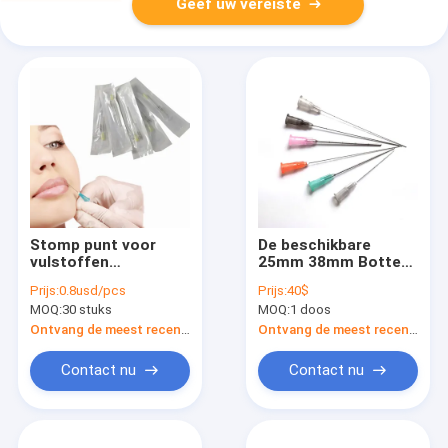
Geef uw vereiste
Stomp punt voor
De beschikbare
vulstoffen
25mm 38mm Botte
Microcannula naald
Naald van
Prijs:
0.8usd/pcs
Prijs:
40$
18-30g
Uiteindemicrocannula
MOQ:
30 stuks
MOQ:
1 doos
voor Vullers
Ontvang de meest recente Prijs
Ontvang de meest recente Prijs
Contact nu
Contact nu