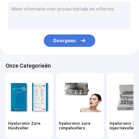
De huidvuller van het Vullersgezicht
Vette Oplossende Injecties
Filorga 135HA Injectie
Doorgaan
De Draden van PDO PCL PLLA
rf-schoonheidsmachine
Onze Categorieën
Hyaluronic Zure Pen
Gouden Eiwitpeptide
Vrouwelijk het Aanhalen Gel
Derma Schavende Uitrusting
Hyaluronic Zure
hyaluronic zure
Hyaluronic Zu
Micro- Cannula Naald
Huidvuller
rimpelvullers
Injectievuller