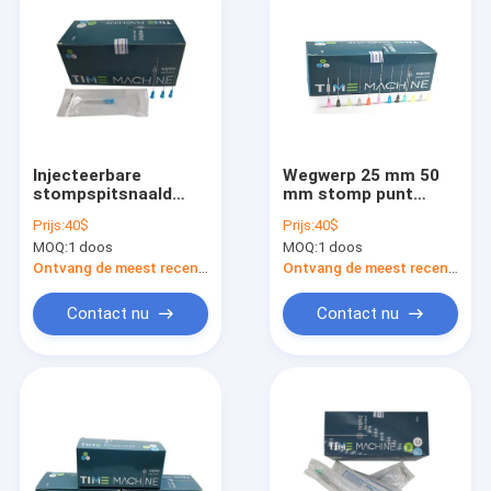
Injecteerbare
Wegwerp 25 mm 50
stompspitsnaald
mm stomp punt
Microdermale vulkan
Microcannula naald
Prijs:
40$
Prijs:
40$
20G 21G 22G 23G
voor Derma Fillers
MOQ:
1 doos
MOQ:
1 doos
24G 25G 26G 27G
30G 32G 34G
Ontvang de meest recente Prijs
Ontvang de meest recente Prijs
Contact nu
Contact nu
Huis
Producten
Ongeveer ons