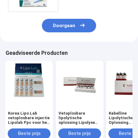
Doorgaan
Geadviseerde Producten
Korea Lipo Lab
Vetoplosbare
Kabelline
vetoplosbare injectie
lipolytische
Lipolytische
Lipolab Ppc voor het
oplossing Lipolyse
Oplossing
smelten van vet
Injectie Kabelline
Mesotherapie
Vetverlies Lip
Beste prijs
Beste prijs
Beste pri
Oplossen Lipol