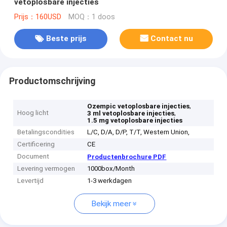
vetoplosbare injecties
Prijs：160USD
MOQ：1 doos
Beste prijs
Contact nu
Productomschrijving
,
Ozempic vetoplosbare injecties
Hoog licht
,
3 ml vetoplosbare injecties
1.5 mg vetoplosbare injecties
Betalingscondities
L/C, D/A, D/P, T/T, Western Union,
Certificering
CE
Document
Productenbrochure PDF
Levering vermogen
1000box/Month
Levertijd
1-3 werkdagen
Bekijk meer