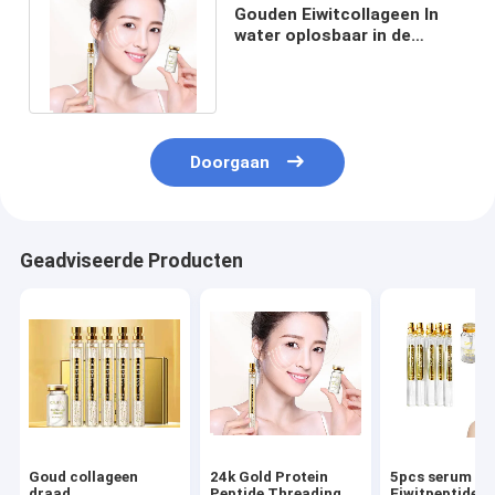
Gouden Eiwitcollageen In
water oplosbaar in de
Verwijdering van de
Gezichtsrimpel
Doorgaan
Geadviseerde Producten
Goud collageen
24k Gold Protein
5pcs serum G
draad
Peptide Threading
Eiwitpeptide