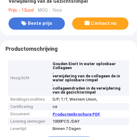
Verwijdering van de Gezichtsrimpel
Prijs：13usd
MOQ：1box
Beste prijs
Contact nu
Productomschrijving
Gouden Eiwit In water oplosbaar
Collageen
,
verwijdering van de collageen de in
Hoog licht
water oplosbare rimpel
,
collageendraden in de verwijdering
van de gezichtsrimpel
Betalingscondities
D/P, T/T, Western Union,
Certificering
ce
Document
Productenbrochure PDF
Levering vermogen
1000PCS /DAY
Levertijd
Binnen 7 Dagen