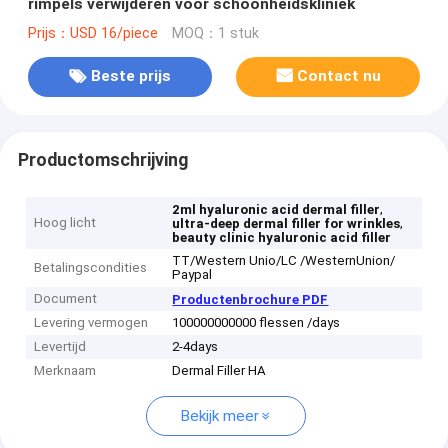
rimpels verwijderen voor schoonheidskliniek
Prijs：USD 16/piece
MOQ：1 stuk
Beste prijs
Contact nu
Productomschrijving
,
2ml hyaluronic acid dermal filler
Hoog licht
,
ultra-deep dermal filler for wrinkles
beauty clinic hyaluronic acid filler
TT/Western Unio/LC /WesternUnion/
Betalingscondities
Paypal
Document
Productenbrochure PDF
Levering vermogen
100000000000 flessen /days
Levertijd
2-4days
Merknaam
Dermal Filler HA
Bekijk meer