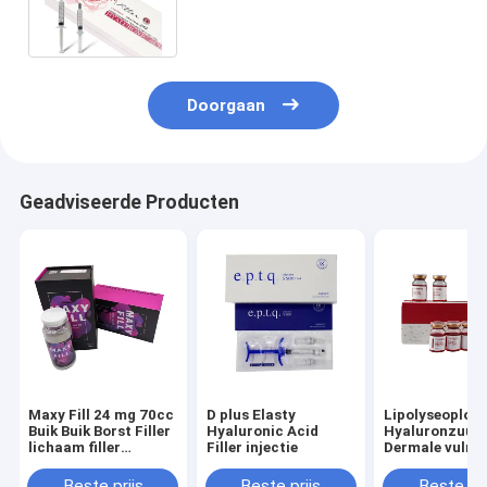
verwijderen voor
schoonheidskliniek
Doorgaan
Geadviseerde Producten
Maxy Fill 24 mg 70cc
D plus Elasty
Lipolyseoploss
Buik Buik Borst Filler
Hyaluronic Acid
Hyaluronzuur
lichaam filler
Filler injectie
Dermale vulmi
maxyfill
Beste prijs
Beste prijs
Beste pri