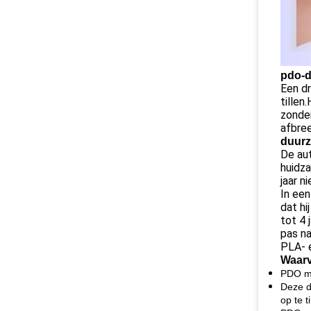
pdo-d
Een dr
tillen
zonder
afbre
duur
De aut
huidz
jaar n
In een
dat hi
tot 4 
pas na
PLA- e
Waar
PDO mo
Deze d
op te ti