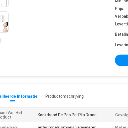
Min. be
Prijs:
Verpak
Leverti
Betali
Leveri
illeerde Informatie
Productomschrijving
aam Van Het
Kookdraad De Pdo Pcl Plla Draad
Gevolg
oduct:
enmerken:
anti-rimpels rimpels verwijderen
Materi