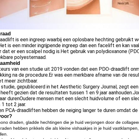
raad
aadlift is een ingreep waarbij een oplosbare hechting gebruikt 
.Het is een minder ingrijpende ingreep dan een facelift en kan v
 dat er een scalpel nodig is.Het gebruik van polydioxanone (PDO
ekbare polyesternaad.
zaamheid
eurs van een studie uit 2019 vonden dat een PDO-draadlift onmi
akking na de procedure.Er was een merkbare afname van de resul
iet meer zichtbaar.
 studie, gepubliceerd in het Aesthetic Surgery Journal, zegt een 
j heeft gezien dat de resultaten tussen 1 en 9 jaar aanhouden.
jaar durenOudere mensen met een slecht huidvolume of een slec
 1 tot 2 jaar.
n PCA-draadliften hebben de neiging langer te duren omdat de 
voor?
no draden, gladde hechtingen die je huid verjongen door de collageen
raden hebben prikkels die als kleine vishaakjes in je huid vastklampen
llen.