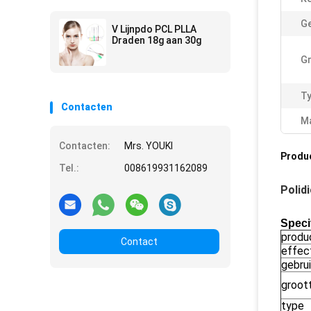
Ge
V Lijnpdo PCL PLLA
Draden 18g aan 30g
Gr
Ty
Contacten
Ma
Contacten:
Mrs. YOUKI
Produ
Tel.:
008619931162089
Polid
Specif
produ
Contact
effec
gebru
groot
type