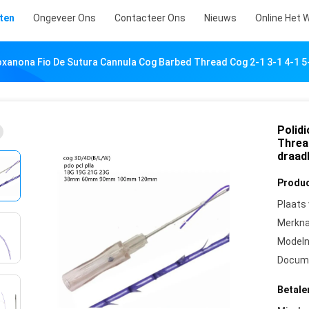
ten
Ongeveer Ons
Contacteer Ons
Nieuws
Online Het 
oxanona Fio De Sutura Cannula Cog Barbed Thread Cog 2-1 3-1 4-1 5-
Polid
Thread
draad
Produc
Plaats
Merkn
Model
Docum
Betale