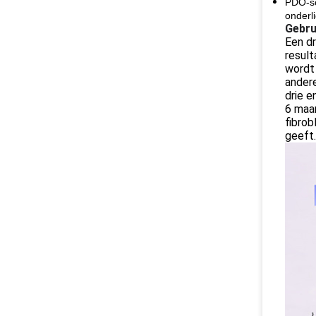
PDO-sc
onderl
Gebru
Een dr
result
wordt 
ander
drie e
6 maan
fibrob
geeft.