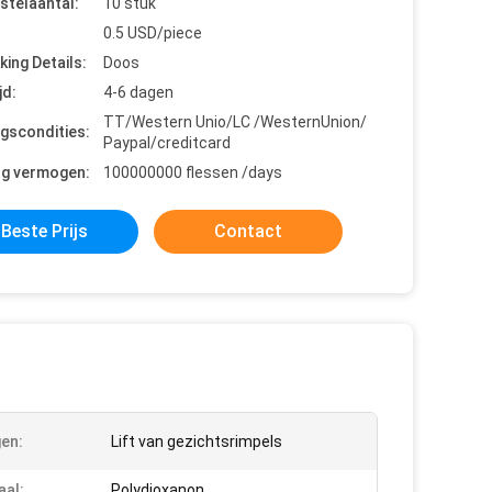
stelaantal:
10 stuk
0.5 USD/piece
king Details:
Doos
jd:
4-6 dagen
TT/Western Unio/LC /WesternUnion/
ngscondities:
Paypal/creditcard
ng vermogen:
100000000 flessen /days
Beste Prijs
Contact
en:
Lift van gezichtsrimpels
aal:
Polydioxanon