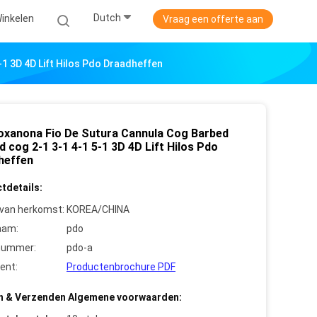
Dutch
Winkelen
Vraag een offerte aan
1 3D 4D Lift Hilos Pdo Draadheffen
ioxanona Fio De Sutura Cannula Cog Barbed
 cog 2-1 3-1 4-1 5-1 3D 4D Lift Hilos Pdo
heffen
tdetails:
 van herkomst:
KOREA/CHINA
aam:
pdo
nummer:
pdo-a
ent:
Productenbrochure PDF
n & Verzenden Algemene voorwaarden: