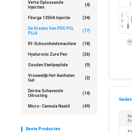
Vette Oplossende
(4)
Injecties
Filorga 135HA Injectie
(34)
De Draden Van PDO PCL
(77)
PLLA
Rf-Schoonheidsmachine
(18)
Hyaluronic Zure Pen
(26)
Gouden Eiwitpeptide
(9)
Vrouwelijk Het Aanhalen
(2)
Gel
Derma Schavende
(14)
Uitrusting
Gedeta
Micro- Cannula Naald
(49)
N
Pr
Beste Producten
K