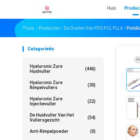
Huis
Produc
Thuis
Producten
De Draden Van PDO PCL PLLA
Polidi
Catagorieën
Hyaluronic Zure
(446)
Huidvuller
Hyaluronic Zure
(30)
Rimpelvullers
Hyaluronic Zure
(22)
Injectievuller
De Huidvuller Van Het
(54)
Vullersgezicht
Anti-Rimpelpoeder
(0)