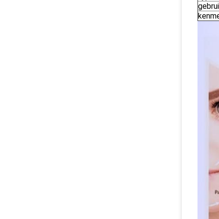
gebru
kenme