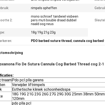
bruik:
rimpels opheffen
Gebrui
mono schroef tandwiel visbeen
ootte 2:
pers muti bouble draad dubbel
Sleute
naald oog neus
pe:
18g 19g 21g 23g
rkeren:
PDO barbed suture thread
,
cannula cog barbed
ctomschrijving
ioxanona Fio De Sutura Cannula Cog Barbed Thread cog 2-1 3
icaties:
ctnaam
Pdo pcl plla garens
ten
Verwijder liftrimpels
ik
Esthetische kliniek schoonheidsspa
18G 19G 21G 23G 26G 27G 29G 30G 25mm 38mm 50
te
120mm
pdo plla pcl