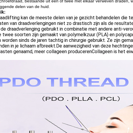
hroefdraad, bestaande uit één of twee met elkaar verweven draden, wo
iggende delen van de huid.
ik:
aadlifting kan de meeste delen van je gezicht behandelen die 
aten van draadverlengingen niet zo drastisch zijn als de resulta
de draadverlenging gebruikt in combinatie met andere anti-verou
e twee soorten zijn gemaakt van polymelkzuur (PLA) en polycap
n worden sinds de jaren tachtig in chirurgie gebruikt. Ze zijn ge
den in je lichaam afbreekt.De aanwezigheid van deze hechtingen i
lasten genaamd, meer collageen producerenCollageen is het eiwit