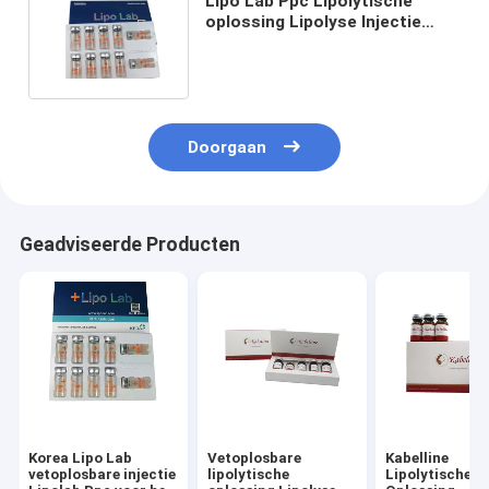
Lipo Lab Ppc Lipolytische
oplossing Lipolyse Injectie
Gewichtsverlies Afvallen Lipo-
Lab
Doorgaan
Geadviseerde Producten
Korea Lipo Lab
Vetoplosbare
Kabelline
vetoplosbare injectie
lipolytische
Lipolytische