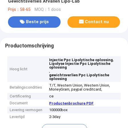
Gewichtsverlies Afvallen Lipo-Lab
Prijs：58-65
MOQ：1 doos
Beste prijs
Contact nu
Productomschrijving
,
Injectie Ppc Lipolytische oplossing
Lipolyse Injectie Ppc Lipolytische
oplossing
Hoog licht
,
gewichtsverlies Ppc Lipolytische
oplossing
T/T, Western Union, Western Union,
Betalingscondities
MoneyGram, paypal creditcard,
Certificering
ce
Document
Productenbrochure PDF
Levering vermogen
100000box
Levertijd
2-3day