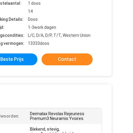
stelaantal:
1 doos
14
king Details:
Doos
jd:
1-3work dagen
ngscondities:
L/C, D/A, D/P, T/T, Western Union
ng vermogen:
13333doos
Beste Prijs
Contact
Deimalax Revolax Rejeuness
lwoorden:
Premum3 Neuramis Yvoires
Blekend, stevig,