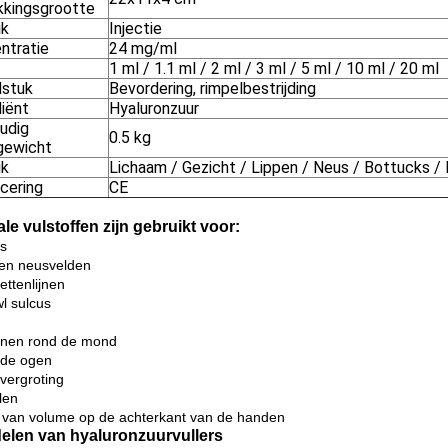
kkingsgrootte
ik
Injectie
ntratie
24 mg/ml
1 ml / 1.1 ml / 2 ml / 3 ml / 5 ml / 10 ml / 20 ml
stuk
Bevordering, rimpelbestrijding
diënt
Hyaluronzuur
udig
0.5 kg
gewicht
ik
Lichaam / Gezicht / Lippen / Neus / Bottucks / 
icering
CE
le vulstoffen zijn gebruikt voor:
s
en neusvelden
ettenlijnen
wl sulcus
lijnen rond de mond
 de ogen
ergroting
len
s van volume op de achterkant van de handen
elen van hyaluronzuurvullers