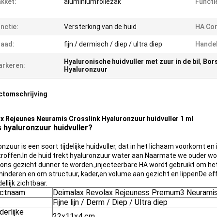
kket:
aluminiumfoliezak
Functi
nctie:
Versterking van de huid
HA Con
aad:
fijn / dermisch / diep / ultra diep
Hande
Hyaluronische huidvuller met zuur in de bil
,
Bors
rkeren:
Hyaluronzuur
ctomschrijving
x Rejeunes Neuramis Crosslink Hyaluronzuur huidvuller 1 ml
s hyaluronzuur huidvuller?
onzuur is een soort tijdelijke huidvuller, dat in het lichaam voorkomt 
roffen.In de huid trekt hyaluronzuur water aan.Naarmate we ouder wor
 ons gezicht dunner te worden.,injecteerbare HA wordt gebruikt om het ui
minderen en om structuur, kader,en volume aan gezicht en lippenDe eff
llijk zichtbaar.
uctnaam
Deimalax Revolax Rejeuness Premum3 Neuramis
Fijne lijn / Derm / Diep / Ultra diep
erlijke
22x11x4 cm