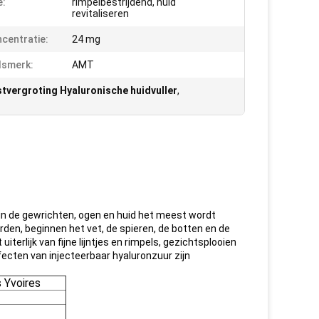
e:
rimpelbestrijdend, huid
revitaliseren
centratie:
24 mg
lsmerk:
AMT
tvergroting Hyaluronische huidvuller
,
en in de gewrichten, ogen en huid het meest wordt
den, beginnen het vet, de spieren, de botten en de
terlijk van fijne lijntjes en rimpels, gezichtsplooien
ecten van injecteerbaar hyaluronzuur zijn
 Yvoires