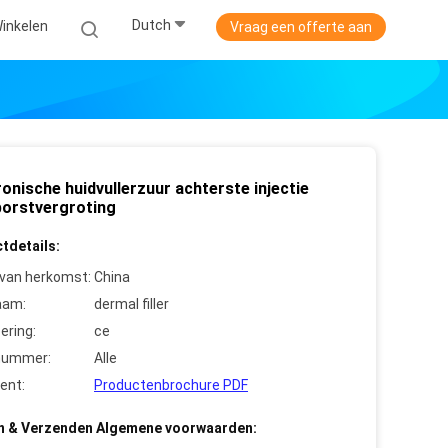
Dutch
Winkelen
Vraag een offerte aan
onische huidvullerzuur achterste injectie
borstvergroting
tdetails:
 van herkomst:
China
aam:
dermal filler
cering:
ce
nummer:
Alle
ent:
Productenbrochure PDF
n & Verzenden Algemene voorwaarden: