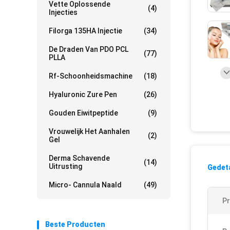
Vette Oplossende
(4)
Injecties
Filorga 135HA Injectie
(34)
De Draden Van PDO PCL
(77)
PLLA
Rf-Schoonheidsmachine
(18)
Hyaluronic Zure Pen
(26)
Gouden Eiwitpeptide
(9)
Vrouwelijk Het Aanhalen
(2)
Gel
Derma Schavende
(14)
Uitrusting
Gedeta
Micro- Cannula Naald
(49)
P
Beste Producten