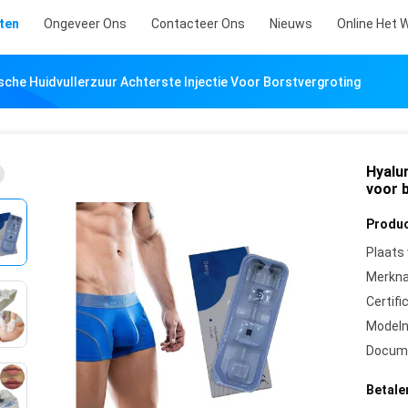
ten
Ongeveer Ons
Contacteer Ons
Nieuws
Online Het 
sche Huidvullerzuur Achterste Injectie Voor Borstvergroting
Hyalur
voor 
Produc
Plaats
Merkn
Certifi
Model
Docum
Betale