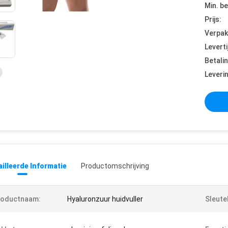
Min. be
Prijs:
Verpak
Leverti
Betali
Leveri
illeerde Informatie
Productomschrijving
roductnaam:
Hyaluronzuur huidvuller
Sleute