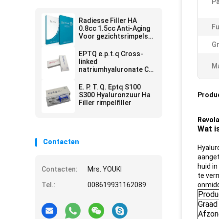
Pa
Radiesse Filler HA
Fu
0.8cc 1.5cc Anti-Aging
Voor gezichtsrimpels
Verwijderen
Gr
EPTQ e.p.t.q Cross-
linked
Ma
natriumhyaluronate CE
gecertificeerd HA
Dermal Filler
E. P. T. Q. Eptq S100
S300 Hyaluronzuur Ha
Produ
Filler rimpelfiller
Revola
Wat i
Contacten
Hyalur
aanget
huid in
Contacten:
Mrs. YOUKI
te ver
Tel.:
008619931162089
onmidde
Prod
Graad
Afzond