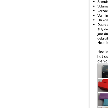
Stimul
Volume
Verzac
Vermind
HA kom
Duurt t
¢Hyalu
jaar d
gebrui
Hoe l
Hoe la
het du
die vo