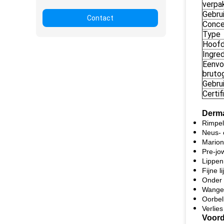
verpa
Gebru
Contact
Conce
Type
Hoofd
Ingre
Eenvo
bruto
Gebru
Certif
Derma
Rimpel
Neus- 
Marion
Pre-jo
Lippen
Fijne 
Onder
Wangev
Oorbel
Verlie
Voord