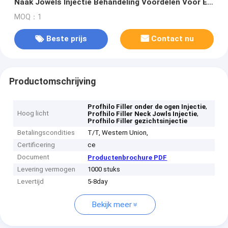
Naak Jowels Injectie Behandeling Voordelen Voor En
Nabij Mij
MOQ：1
Beste prijs
Contact nu
Productomschrijving
,
Profhilo Filler onder de ogen Injectie
Hoog licht
,
Profhilo Filler Neck Jowls Injectie
Profhilo Filler gezichtsinjectie
Betalingscondities
T/T, Western Union,
Certificering
ce
Document
Productenbrochure PDF
Levering vermogen
1000 stuks
Levertijd
5-8day
Bekijk meer