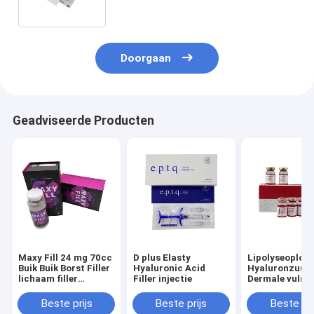
Behandeling Voordelen Voor En
Nabij Mij
Doorgaan
Geadviseerde Producten
Maxy Fill 24 mg 70cc
D plus Elasty
Lipolyseoploss
Buik Buik Borst Filler
Hyaluronic Acid
Hyaluronzuur
lichaam filler
Filler injectie
Dermale vulmi
maxyfill
Beste prijs
Beste prijs
Beste pri