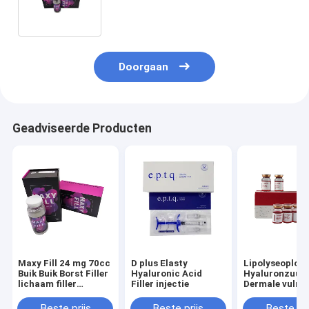
vuller blijvend effect
Doorgaan
Geadviseerde Producten
Maxy Fill 24 mg 70cc
D plus Elasty
Lipolyseoploss
Buik Buik Borst Filler
Hyaluronic Acid
Hyaluronzuur
lichaam filler
Filler injectie
Dermale vulmi
maxyfill
Beste prijs
Beste prijs
Beste pri