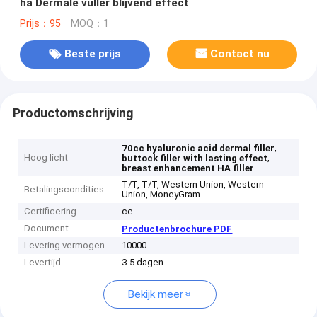
ha Dermale vuller blijvend effect
Prijs：95
MOQ：1
Beste prijs
Contact nu
Productomschrijving
,
70cc hyaluronic acid dermal filler
Hoog licht
,
buttock filler with lasting effect
breast enhancement HA filler
T/T, T/T, Western Union, Western
Betalingscondities
Union, MoneyGram
Certificering
ce
Document
Productenbrochure PDF
Levering vermogen
10000
Levertijd
3-5 dagen
Bekijk meer