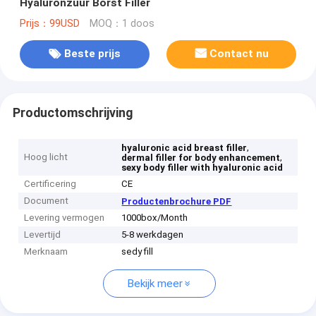
Hyaluronzuur Borst Filler
Prijs：99USD
MOQ：1 doos
Beste prijs
Contact nu
Productomschrijving
,
hyaluronic acid breast filler
Hoog licht
,
dermal filler for body enhancement
sexy body filler with hyaluronic acid
Certificering
CE
Document
Productenbrochure PDF
Levering vermogen
1000box/Month
Levertijd
5-8 werkdagen
Merknaam
sedy fill
Bekijk meer