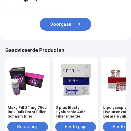
Doorgaan
Geadviseerde Producten
Maxy Fill 24 mg 70cc
D plus Elasty
Lipolyseoploss
Buik Buik Borst Filler
Hyaluronic Acid
Hyaluronzuur
lichaam filler
Filler injectie
Dermale vulmi
maxyfill
Beste prijs
Beste prijs
Beste pri