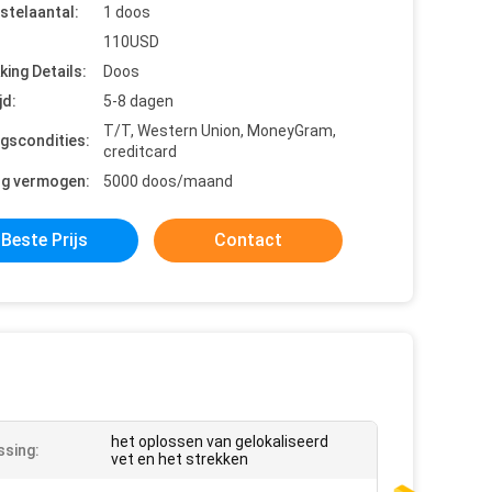
stelaantal:
1 doos
110USD
king Details:
Doos
jd:
5-8 dagen
T/T, Western Union, MoneyGram,
ngscondities:
creditcard
ng vermogen:
5000 doos/maand
Beste Prijs
Contact
het oplossen van gelokaliseerd
sing:
vet en het strekken