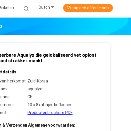
Dutch
Winkelen
Vraag een offerte aan
kt
eerbare Aqualyx die gelokaliseerd vet oplost
 huid strakker maakt
tdetails:
 van herkomst:
Zuid-Korea
aam:
aqualyx
cering:
CE
nummer:
10 x 8 ml injectieflacons
ent:
Productenbrochure PDF
n & Verzenden Algemene voorwaarden: