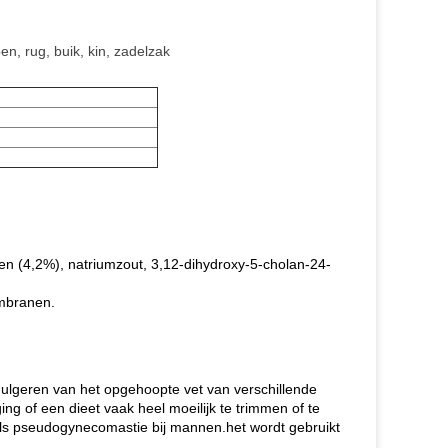
en, rug, buik, kin, zadelzak
n (4,2%), natriumzout, 3,12-dihydroxy-5-cholan-24-
embranen.
emulgeren van het opgehoopte vet van verschillende
 of een dieet vaak heel moeilijk te trimmen of te
ls pseudogynecomastie bij mannen.het wordt gebruikt