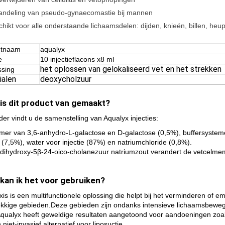
andeling van pseudo-gynaecomastie bij mannen
hikt voor alle onderstaande lichaamsdelen: dijden, knieën, billen, heup
ctnaam
aqualyx
e
10 injectieflacons x8 ml
het oplossen van gelokaliseerd vet en het strekken
ssing
ialen
deoxycholzuur
is dit product van gemaakt?
der vindt u de samenstelling van Aqualyx injecties:
mer van 3,6-anhydro-L-galactose en D-galactose (0,5%), buffersysteme
 (7,5%), water voor injectie (87%) en natriumchloride (0,8%).
dihydroxy-5β-24-oico-cholanezuur natriumzout verandert de vetcelm
kan ik het voor gebruiken?
xis is een multifunctionele oplossing die helpt bij het verminderen of 
kkige gebieden.Deze gebieden zijn ondanks intensieve lichaamsbeweging
qualyx heeft geweldige resultaten aangetoond voor aandoeningen zoa
 niet-invasief alternatief voor liposuctie.