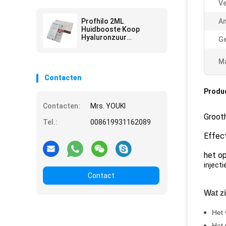
Ve
Profhilo 2ML
A
Huidbooste Koop
Hyaluronzuur
Ge
Injecteerbare
huidreformatie
Ma
Contacten
Produ
Contacten:
Mrs. YOUKI
Grooth
Tel.:
008619931162089
Effect
het op
injecti
Contact
Wat z
Het 
Het 