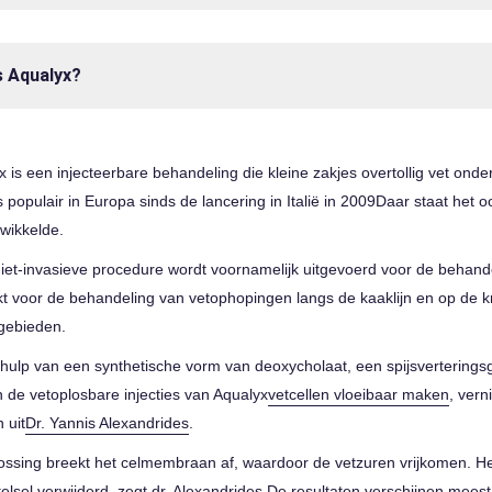
s Aqualyx?
x is een injecteerbare behandeling die kleine zakjes overtollig vet ond
 populair in Europa sinds de lancering in Italië in 2009Daar staat het 
twikkelde.
iet-invasieve procedure wordt voornamelijk uitgevoerd voor de behand
kt voor de behandeling van vetophopingen langs de kaaklijn en op de 
 gebieden.
hulp van een synthetische vorm van deoxycholaat, een spijsverteringsg
 de vetoplosbare injecties van Aqualyx
vetcellen vloeibaar maken
, vern
 uit
Dr. Yannis Alexandrides
.
ossing breekt het celmembraan af, waardoor de vetzuren vrijkomen. Het
elsel verwijderd, zegt dr. Alexandrides.De resultaten verschijnen mees