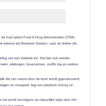
er de huid oplost.Food & Drug Administration (FDA)
ook bekend als Motolese Solution, naar de dokter die
eling van een dubbele kin. Het kan ook worden
knieën, ellebogen, bovenarmen, muffin top,en andere
ille die van nature door de lever wordt geproduceerd,
ietigen ze voorgoed, legt een plastisch chirurg uit
 vet wordt vervolgens op natuurlijke wijze door het
tal na zes weken..