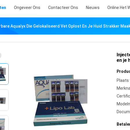
ten
Ongeveer Ons
Contacteer Ons
Nieuws
Online Het 
rbare Aqualyx Die Gelokaliseerd Vet Oplost En Je Huid Strakker Maa
Inject
en je
Produc
Plaats
Merkn
Certifi
Model
Docum
Betale