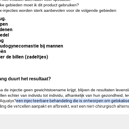
ke gebieden moet ik dit product gebruiken?
x-injecties worden sterk aanbevolen voor de volgende gebieden:
ug.
pen
denen
edel
ag
udogynecomastie bij mannen
eën
er de billen (zadeltjes)
ang duurt het resultaat?
 na de injectie geen gewichtstoename krijgt, blijven de resultaten leve
llen echter van individu tot individu, afhankelijk van hun gezondheid, le
 Aqualyx?
een injecteerbare behandeling die is ontworpen om gelokalis
ing die vetcellen aanpakt en afbreekt, wat een niet-chirurgisch alterna