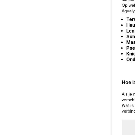
Op wel
Aqualy
Ter
Heu
Len
Sch
Ma
Pse
Kni
Ond
Hoe l
Als je
verschi
Wat is
verbind