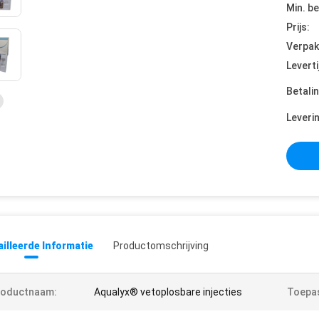
Min. be
Prijs:
Verpak
Leverti
Betali
Leveri
illeerde Informatie
Productomschrijving
roductnaam:
Aqualyx® vetoplosbare injecties
Toepas