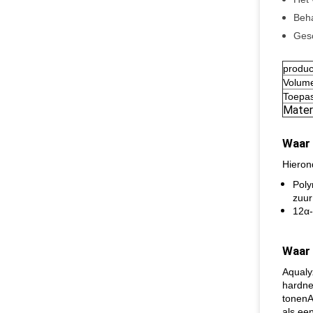
Beh
Gesc
produ
Volum
Toepa
Mater
Waar 
Hieron
Poly
zuur
12α-
Waar 
Aqualy
hardne
tonenA
als een