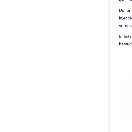
De for
inject
veroor
In feit
bestud