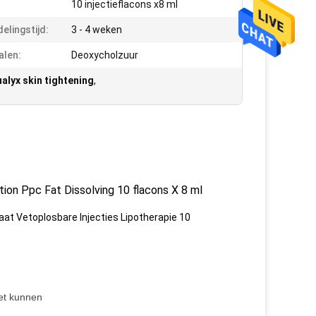
10 injectieflacons x8 ml
elingstijd:
3 - 4 weken
alen:
Deoxycholzuur
ualyx skin tightening
,
ion Ppc Fat Dissolving 10 flacons X 8 ml
t Vetoplosbare Injecties Lipotherapie 10
et kunnen