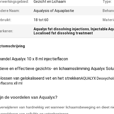
rwerkingsgebied:
Gezicht en Lichaam
Type:
ndere Naam:
Aqualysis of Aquaplastie
Behand
bruikt:
18 tot 60
Materi
Aqualyx fat dissolving injections
,
Injectable Aq
rkeren:
Localised fat dissolving treatment
ctomschrijving
andel Aqualyx 10 x 8 ml injectieflacon
ieve en effectieve gezichts- en lichaamsslimming Aqualyx Solut
lossen van gelokaliseerd vet en het strekken
AQUALYX Deoxycholaa
eflacons x8 ml
ijn de voordelen van Aqualyx?
verwijderen van hardnekkig vet wanneer lichaamsbeweging en dieet ni
verwijderen van cellulitis en vetophopingen