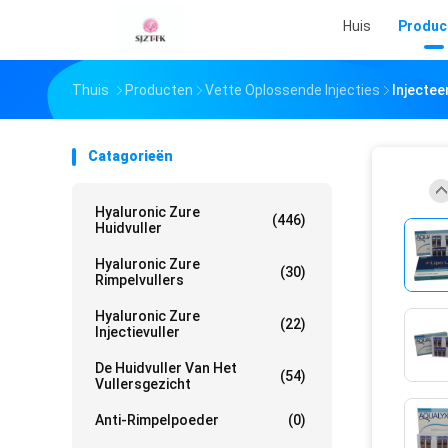
Huis
Produc
Thuis
Producten
Vette Oplossende Injecties
Injectee
Catagorieën
Hyaluronic Zure
(446)
Huidvuller
Hyaluronic Zure
(30)
Rimpelvullers
Hyaluronic Zure
(22)
Injectievuller
De Huidvuller Van Het
(54)
Vullersgezicht
Anti-Rimpelpoeder
(0)