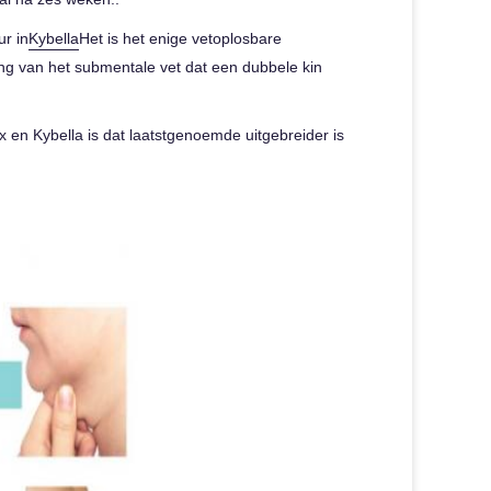
ur in
Kybella
Het is het enige vetoplosbare
ng van het submentale vet dat een dubbele kin
yx en Kybella is dat laatstgenoemde uitgebreider is