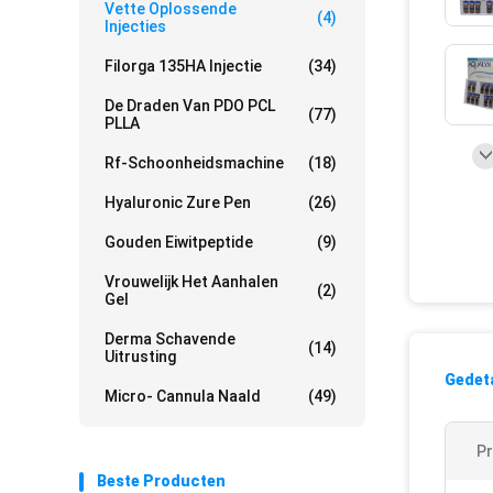
Vette Oplossende
(4)
Injecties
Filorga 135HA Injectie
(34)
De Draden Van PDO PCL
(77)
PLLA
Rf-Schoonheidsmachine
(18)
Hyaluronic Zure Pen
(26)
Gouden Eiwitpeptide
(9)
Vrouwelijk Het Aanhalen
(2)
Gel
Derma Schavende
(14)
Uitrusting
Gedeta
Micro- Cannula Naald
(49)
P
Beste Producten