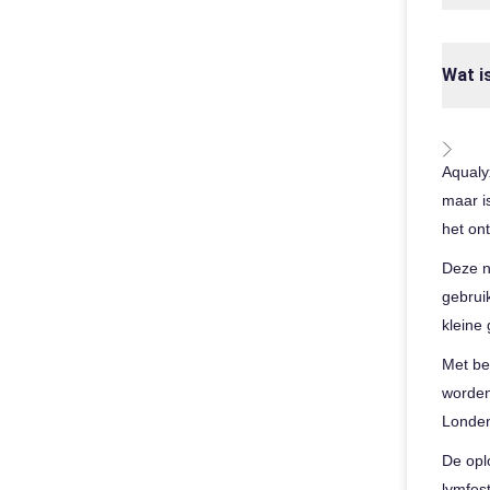
Wat i
Aqualy
maar is
het on
Deze n
gebrui
kleine
Met be
worden
Londen
De opl
lymfest