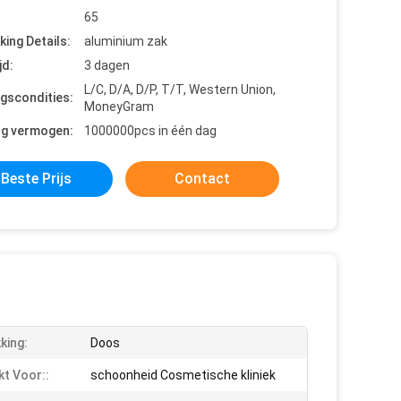
65
king Details:
aluminium zak
jd:
3 dagen
L/C, D/A, D/P, T/T, Western Union,
ngscondities:
MoneyGram
ng vermogen:
1000000pcs in één dag
Beste Prijs
Contact
king:
Doos
kt Voor::
schoonheid Cosmetische kliniek