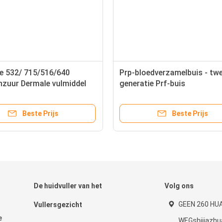
e 532/ 715/516/640
Prp-bloedverzamelbuis - tw
nzuur Dermale vulmiddel
generatie Prf-buis
ende mesotherapie
Beste Prijs
Beste Prijs
De huidvuller van het
Volg ons
GEEN 260 HU
Vullersgezicht
e
WEGshijiazh