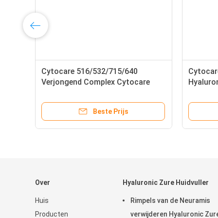
e
Cytocare 516/532/715/640
Cytocar
Verjongend Complex Cytocare
Hyaluro
Mesotherapie Hoogconcentratie
Verjong
Filler
Beste Prijs
Over
Hyaluronic Zure Huidvuller
Huis
Rimpels van de Neuramis
Producten
verwijderen Hyaluronic Zur