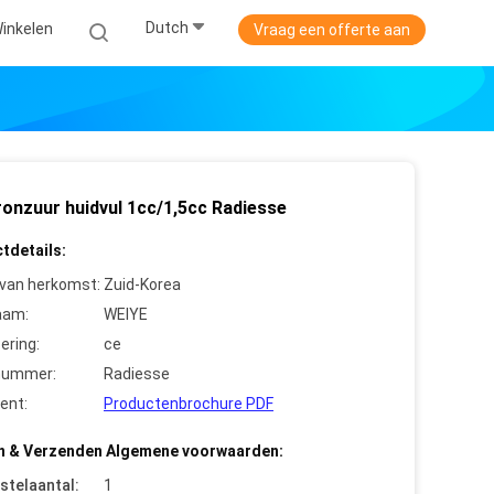
Dutch
Winkelen
Vraag een offerte aan
ronzuur huidvul 1cc/1,5cc Radiesse
tdetails:
 van herkomst:
Zuid-Korea
aam:
WEIYE
cering:
ce
nummer:
Radiesse
ent:
Productenbrochure PDF
n & Verzenden Algemene voorwaarden:
stelaantal:
1