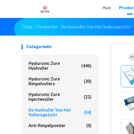
Huis
Produc
Thuis
Producten
De Huidvuller Van Het Vullersgezicht
Catagorieën
Hyaluronic Zure
(446)
Huidvuller
Hyaluronic Zure
(30)
Rimpelvullers
Hyaluronic Zure
(22)
Injectievuller
De Huidvuller Van Het
(54)
Vullersgezicht
Anti-Rimpelpoeder
(0)