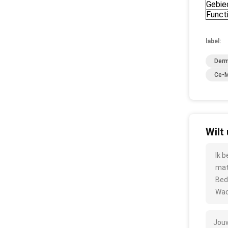
Gebie
Funct
label:
Derm
Ce-M
Wilt
Ik 
mate
Bed
Wac