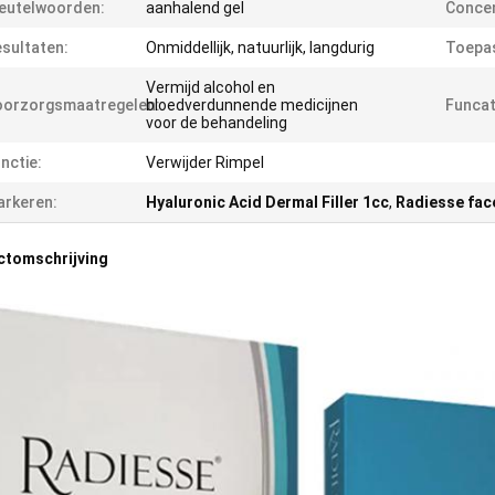
eutelwoorden:
aanhalend gel
Concen
sultaten:
Onmiddellijk, natuurlijk, langdurig
Toepas
Vermijd alcohol en
oorzorgsmaatregelen:
bloedverdunnende medicijnen
Funcat
voor de behandeling
nctie:
Verwijder Rimpel
rkeren:
Hyaluronic Acid Dermal Filler 1cc
,
Radiesse face
ctomschrijving