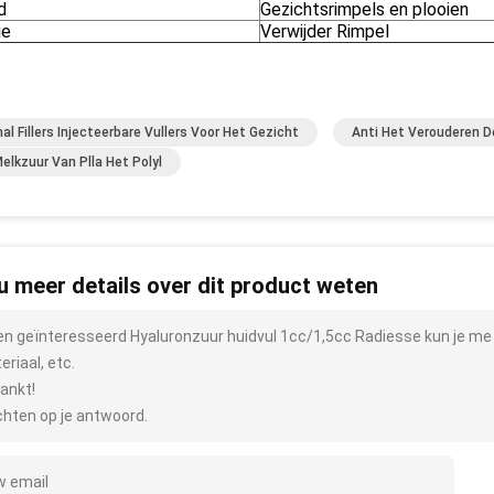
d
Gezichtsrimpels en plooien
ie
Verwijder Rimpel
al Fillers Injecteerbare Vullers Voor Het Gezicht
Anti Het Verouderen De
elkzuur Van Plla Het Polyl
 u meer details over dit product weten
ben geïnteresseerd Hyaluronzuur huidvul 1cc/1,5cc Radiesse kun je me 
riaal, etc.
ankt!
hten op je antwoord.