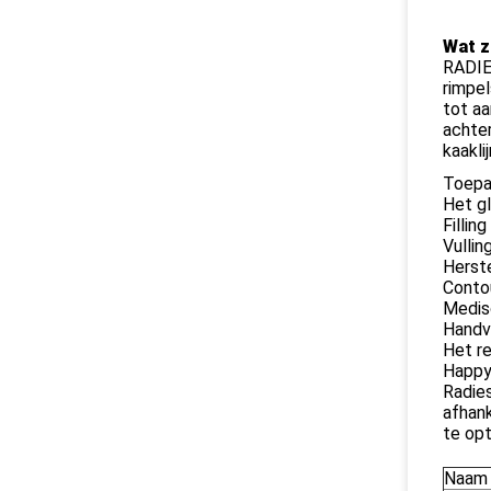
Wat z
RADI
rimpel
tot a
achte
kaakli
Toepa
Het g
Fillin
Vullin
Herst
Contou
Medis
Handv
Het r
Happy 
Radies
afhank
te opt
Naam 