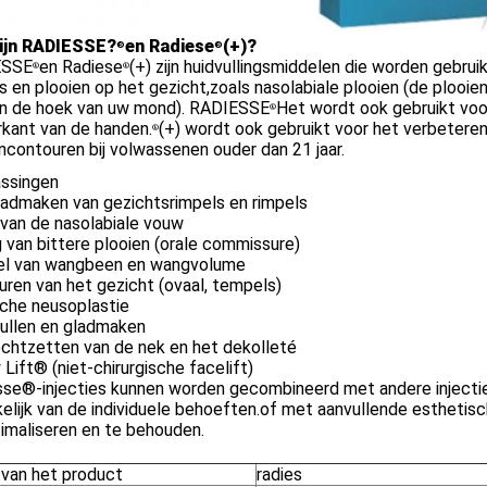
ijn RADIESSE?
en Radiese
(+)?
®
®
ESSE
en Radiese
(+) zijn huidvullingsmiddelen die worden gebru
®
®
s en plooien op het gezicht,zoals nasolabiale plooien (de plooie
an de hoek van uw mond). RADIESSE
Het wordt ook gebruikt voor
®
rkant van de handen.
(+) wordt ook gebruikt voor het verbeteren 
®
jncontouren bij volwassenen ouder dan 21 jaar.
ssingen
ladmaken van gezichtsrimpels en rimpels
g van de nasolabiale vouw
g van bittere plooien (orale commissure)
el van wangbeen en wangvolume
ren van het gezicht (ovaal, tempels)
che neusoplastie
ullen en gladmaken
echtzetten van de nek en het dekolleté
Lift® (niet-chirurgische facelift)
se®-injecties kunnen worden gecombineerd met andere injecties
elijk van de individuele behoeften.of met aanvullende estheti
imaliseren en te behouden.
van het product
radies