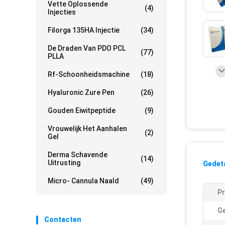
Vette Oplossende
(4)
Injecties
Filorga 135HA Injectie
(34)
De Draden Van PDO PCL
(77)
PLLA
Rf-Schoonheidsmachine
(18)
Hyaluronic Zure Pen
(26)
Gouden Eiwitpeptide
(9)
Vrouwelijk Het Aanhalen
(2)
Gel
Derma Schavende
(14)
Uitrusting
Gedeta
Micro- Cannula Naald
(49)
P
Ge
Contacten