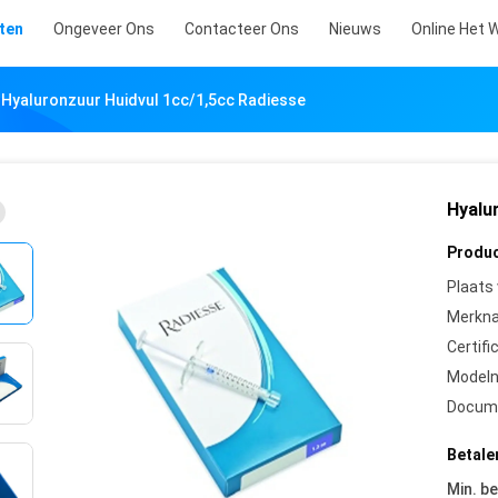
ten
Ongeveer Ons
Contacteer Ons
Nieuws
Online Het 
Hyaluronzuur Huidvul 1cc/1,5cc Radiesse
Hyalu
Produc
Plaats
Merkn
Certifi
Model
Docum
Betale
Min. be