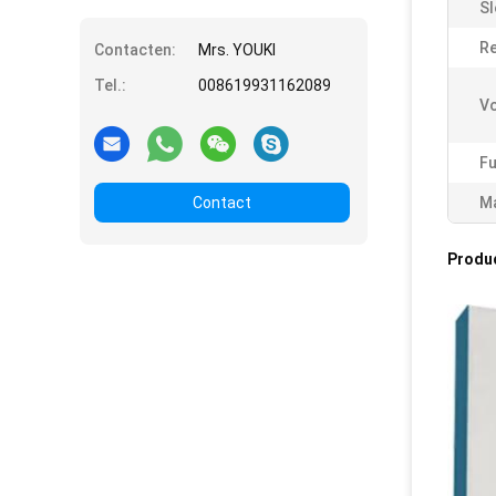
Sl
Re
Contacten:
Mrs. YOUKI
Tel.:
008619931162089
V
Fu
Contact
Ma
Produ