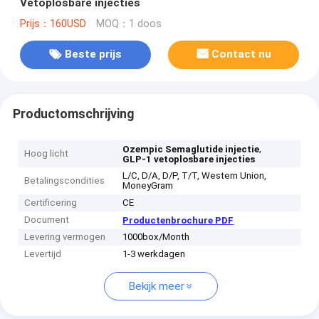
Vetoplosbare injecties
Prijs：160USD
MOQ：1 doos
Beste prijs
Contact nu
Productomschrijving
,
Ozempic Semaglutide injectie
Hoog licht
GLP-1 vetoplosbare injecties
L/C, D/A, D/P, T/T, Western Union,
Betalingscondities
MoneyGram
Certificering
CE
Document
Productenbrochure PDF
Levering vermogen
1000box/Month
Levertijd
1-3 werkdagen
Bekijk meer