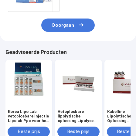
Vetoplosbare injecties
Doorgaan
Geadviseerde Producten
Korea Lipo Lab
Vetoplosbare
Kabelline
vetoplosbare injectie
lipolytische
Lipolytische
Lipolab Ppc voor het
oplossing Lipolyse
Oplossing
smelten van vet
Injectie Kabelline
Mesotherapie
Vetverlies Lip
Beste prijs
Beste prijs
Beste pri
Oplossen Lipol