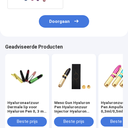
Doorgaan
Geadviseerde Producten
Hyaluronaatzuur
Meso Gun Hyaluron
Hyaluronzuur 
Dermale lip voor
Pen Hyaluronzuur
Pen Ampullen
Hyaluron Pen 0, 3 ml
Injector Hyaluron
0,3ml/0,5ml
0,5 ml Hyaluron Pen
Pen
Hyaluron Pen 
Gun
Anti-Rimpel
Beste prijs
Beste prijs
Beste pri
Lipvergroting