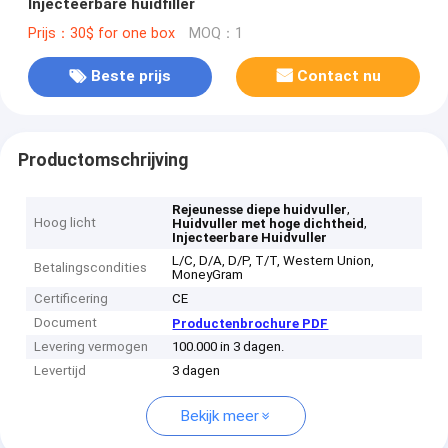
Injecteerbare huidfiller
Prijs：30$ for one box
MOQ：1
Beste prijs
Contact nu
Productomschrijving
,
Rejeunesse diepe huidvuller
Hoog licht
,
Huidvuller met hoge dichtheid
Injecteerbare Huidvuller
L/C, D/A, D/P, T/T, Western Union,
Betalingscondities
MoneyGram
Certificering
CE
Document
Productenbrochure PDF
Levering vermogen
100.000 in 3 dagen.
Levertijd
3 dagen
Bekijk meer