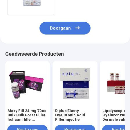
Rejeunesse Injecteerbare
huidfiller
Doorgaan
Geadviseerde Producten
Maxy Fill 24 mg 70cc
D plus Elasty
Lipolyseoploss
Buik Buik Borst Filler
Hyaluronic Acid
Hyaluronzuur
lichaam filler
Filler injectie
Dermale vulmi
maxyfill
Beste prijs
Beste prijs
Beste pri