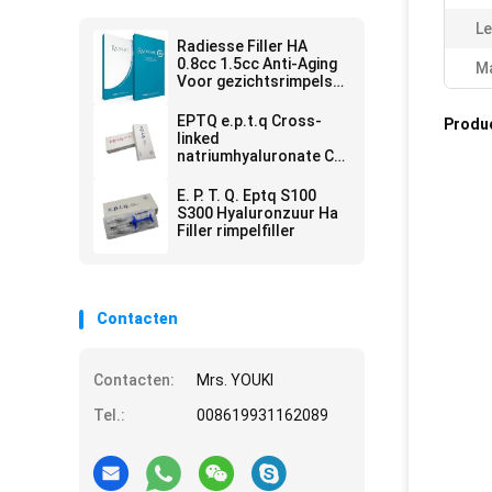
Le
Radiesse Filler HA
0.8cc 1.5cc Anti-Aging
Ma
Voor gezichtsrimpels
Verwijderen
EPTQ e.p.t.q Cross-
Produ
linked
natriumhyaluronate CE
gecertificeerd HA
Dermal Filler
E. P. T. Q. Eptq S100
S300 Hyaluronzuur Ha
Filler rimpelfiller
Contacten
Contacten:
Mrs. YOUKI
Tel.:
008619931162089