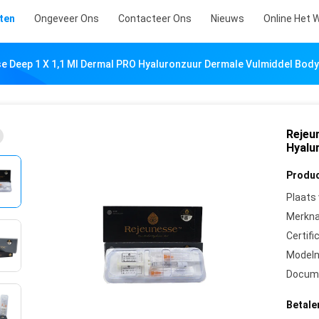
ten
Ongeveer Ons
Contacteer Ons
Nieuws
Online Het 
e Deep 1 X 1,1 Ml Dermal PRO Hyaluronzuur Dermale Vulmiddel Body
Rejeu
Hyalu
Produc
Plaats
Merkn
Certifi
Model
Docum
Betale