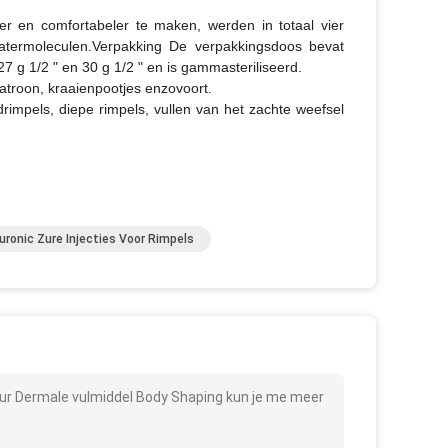
r en comfortabeler te maken, werden in totaal vier
atermoleculen.Verpakking De verpakkingsdoos bevat
7 g 1/2 " en 30 g 1/2 " en is gammasteriliseerd.
troon, kraaienpootjes enzovoort.
drimpels, diepe rimpels, vullen van het zachte weefsel
uronic Zure Injecties Voor Rimpels
ur Dermale vulmiddel Body Shaping kun je me meer