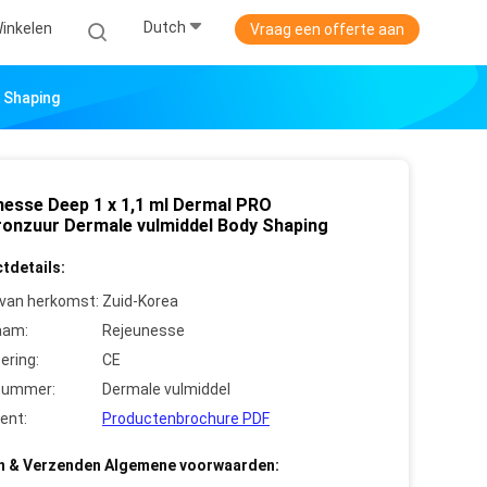
Dutch
Winkelen
Vraag een offerte aan
 Shaping
nesse Deep 1 x 1,1 ml Dermal PRO
ronzuur Dermale vulmiddel Body Shaping
tdetails:
 van herkomst:
Zuid-Korea
aam:
Rejeunesse
cering:
CE
nummer:
Dermale vulmiddel
ent:
Productenbrochure PDF
n & Verzenden Algemene voorwaarden: