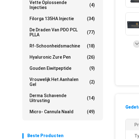
Vette Oplossende
(4)
Injecties
Filorga 135HA Injectie
(34)
De Draden Van PDO PCL
(77)
PLLA
Rf-Schoonheidsmachine
(18)
Hyaluronic Zure Pen
(26)
Gouden Eiwitpeptide
(9)
Vrouwelijk Het Aanhalen
(2)
Gel
Derma Schavende
(14)
Uitrusting
Gedeta
Micro- Cannula Naald
(49)
P
Beste Producten
Ty