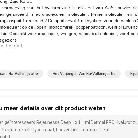
ong: Zuid-Korea
vormgeving van het hyaluronzuur in elk deel van Azië nauwkeurige
en gelanceerd: macromoleculen, moleculen, kleine moleculen en w
pglasspuit 1 en naald 2.De spuit bevat 1 ml hyaluronzuur. de naald is 2
 moleculen: op de lippen, mondomtrek, poppenpatroon, wenkbrauwenpa
lair: Geschikt voor appelspier, wangen, nasolabiale plooien, voorhoof
t gezicht
et het niet.
care Ha-Vullerinjectie
Het Verjongen Van Ha-Vullerinjectie
Hyal
 u meer details over dit product weten
ben geïnteresseerd Rejeunesse Deep 1 x 1,1 ml Dermal PRO Hyaluronzu
ails sturen zoals type, maat, hoeveelheid, materiaal, etc.
ankt!