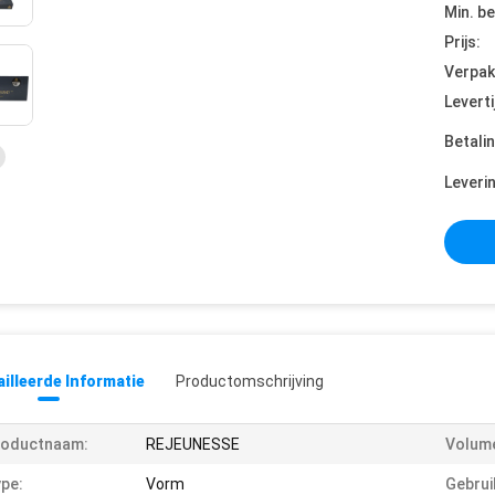
Min. be
Prijs:
Verpak
Leverti
Betali
Leveri
illeerde Informatie
Productomschrijving
roductnaam:
REJEUNESSE
Volume
pe:
Vorm
Gebrui