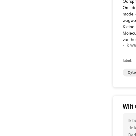
Oorspr
Om de 
modell
wegwer
Kleine
Molecu
van he
- Ik we
label:
Cyto
Wilt
Ik 
det
Bed