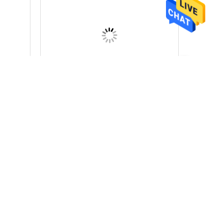
Zuivere Dwars Verbonden
dvuller
Hyaluronic Zure het Gelinjectie
Antipuffiness van 10ml 20ml
Beste Prijs