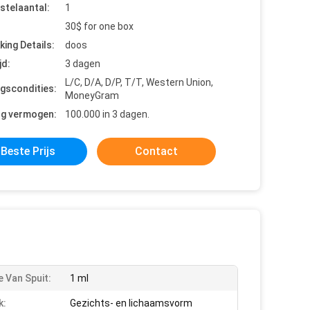
stelaantal:
1
30$ for one box
king Details:
doos
jd:
3 dagen
L/C, D/A, D/P, T/T, Western Union,
ngscondities:
MoneyGram
ng vermogen:
100.000 in 3 dagen.
Beste Prijs
Contact
 Van Spuit:
1 ml
k:
Gezichts- en lichaamsvorm