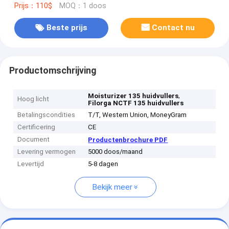
Prijs：110$
MOQ：1 doos
Beste prijs
Contact nu
Productomschrijving
,
Moisturizer 135 huidvullers
Hoog licht
Filorga NCTF 135 huidvullers
Betalingscondities
T/T, Western Union, MoneyGram
Certificering
CE
Document
Productenbrochure PDF
Levering vermogen
5000 doos/maand
Levertijd
5-8 dagen
Bekijk meer