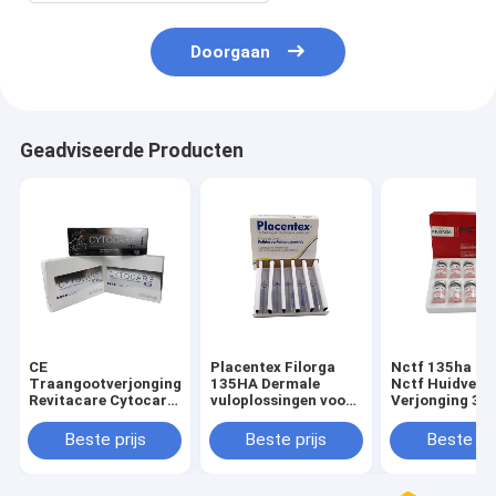
Doorgaan
Geadviseerde Producten
CE
Placentex Filorga
Nctf 135ha Fi
Traangootverjonging
135HA Dermale
Nctf Huidverz
Revitacare Cytocare
vuloplossingen voor
Verjonging 3 m
532 715 516 5X5ml
injectie
ampullen
Beste prijs
Beste prijs
Beste pri