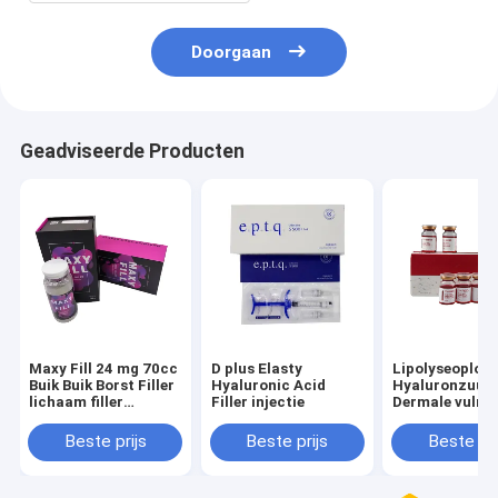
Doorgaan
Geadviseerde Producten
Maxy Fill 24 mg 70cc
D plus Elasty
Lipolyseoploss
Buik Buik Borst Filler
Hyaluronic Acid
Hyaluronzuur
lichaam filler
Filler injectie
Dermale vulmi
maxyfill
Beste prijs
Beste prijs
Beste pri