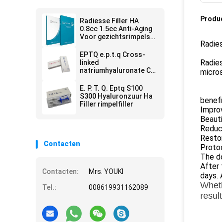
Produ
Radiesse Filler HA
0.8cc 1.5cc Anti-Aging
Voor gezichtsrimpels
Radies
Verwijderen
EPTQ e.p.t.q Cross-
Radies
linked
natriumhyaluronate CE
micros
gecertificeerd HA
Dermal Filler
E. P. T. Q. Eptq S100
S300 Hyaluronzuur Ha
benefi
Filler rimpelfiller
Improv
Beauti
Reduce
Resto
Contacten
Proto
The do
After 
Contacten:
Mrs. YOUKI
days. 
Wheth
Tel.:
008619931162089
result