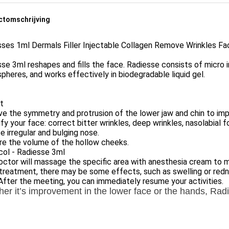
ctomschrijving
ses 1ml Dermals Filler Injectable Collagen Remove Wrinkles Fac
se 3ml reshapes and fills the face. Radiesse consists of micro
pheres, and works effectively in biodegradable liquid gel.
t
e the symmetry and protrusion of the lower jaw and chin to impr
fy your face: correct bitter wrinkles, deep wrinkles, nasolabial fo
 irregular and bulging nose.
re the volume of the hollow cheeks.
col - Radiesse 3ml
ctor will massage the specific area with anesthesia cream to mak
treatment, there may be some effects, such as swelling or redne
After the meeting, you can immediately resume your activities.
er it’s improvement in the lower face or the hands, Rad