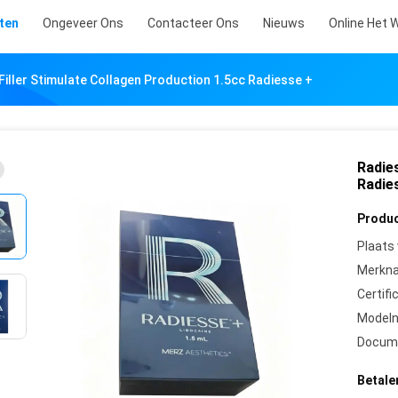
ten
Ongeveer Ons
Contacteer Ons
Nieuws
Online Het 
Filler Stimulate Collagen Production 1.5cc Radiesse +
Radies
Radie
Produc
Plaats
Merkn
Certifi
Model
Docum
Betale