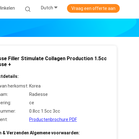
Dutch
Winkelen
Vraag een offerte aan
se Filler Stimulate Collagen Production 1.5cc
sse +
tdetails:
 van herkomst:
Korea
aam:
Radiesse
cering:
ce
nummer:
0.8cc 1.5cc 3cc
ent:
Productenbrochure PDF
n & Verzenden Algemene voorwaarden: