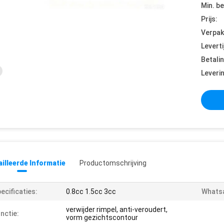
Min. be
Prijs:
Verpak
Leverti
Betali
Leveri
illeerde Informatie
Productomschrijving
ecificaties:
0.8cc 1.5cc 3cc
Whats
verwijder rimpel, anti-veroudert,
nctie:
vorm gezichtscontour