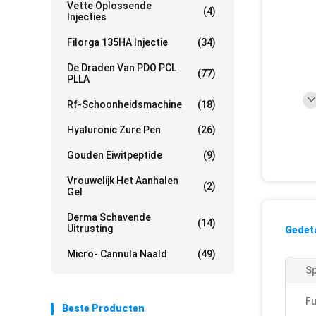
Vette Oplossende
(4)
Injecties
Filorga 135HA Injectie
(34)
De Draden Van PDO PCL
(77)
PLLA
Rf-Schoonheidsmachine
(18)
Hyaluronic Zure Pen
(26)
Gouden Eiwitpeptide
(9)
Vrouwelijk Het Aanhalen
(2)
Gel
Derma Schavende
(14)
Uitrusting
Gedeta
Micro- Cannula Naald
(49)
Sp
Fu
Beste Producten