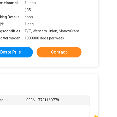
stelaantal:
1 doos
$85
king Details:
doos
jd:
1 dag
ngscondities:
T/T, Western Union, MoneyGram
ng vermogen:
1000000 doos per week
Beste Prijs
Contact
ap:
0086-17731160778